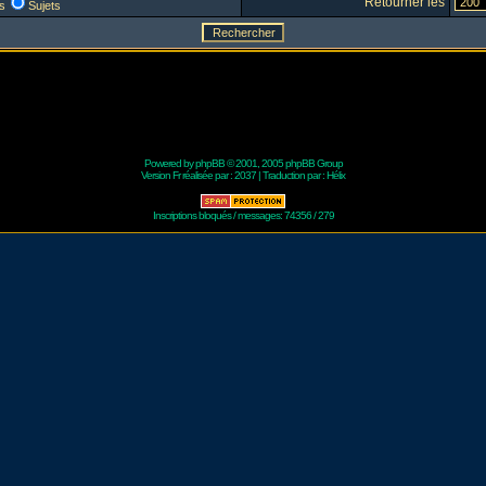
Retourner les
s
Sujets
Powered by
phpBB
© 2001, 2005 phpBB Group
Version Fr réalisée par :
2037
| Traduction par :
Hélix
Inscriptions bloqués / messages: 74356 / 279