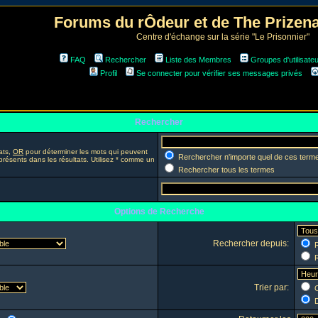
Forums du rÔdeur et de The Prize
Centre d'échange sur la série "Le Prisonnier"
FAQ
Rechercher
Liste des Membres
Groupes d'utilisate
Profil
Se connecter pour vérifier ses messages privés
Rechercher
ats,
OR
pour déterminer les mots qui peuvent
Rerchercher n'importe quel de ces term
présents dans les résultats. Utilisez * comme un
Rechercher tous les termes
Options de Recherche
Rechercher depuis:
R
R
Trier par:
C
D