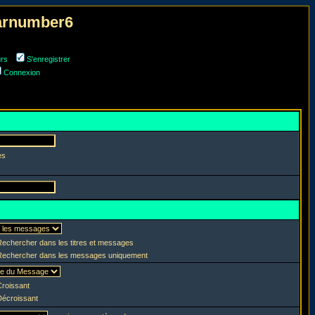
narnumber6
urs
S'enregistrer
Connexion
es
echercher dans les titres et messages
echercher dans les messages uniquement
roissant
écroissant