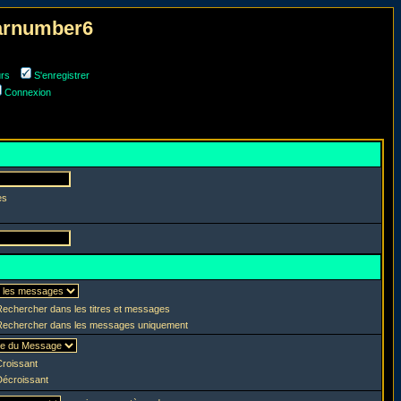
narnumber6
urs
S'enregistrer
Connexion
es
echercher dans les titres et messages
echercher dans les messages uniquement
roissant
écroissant