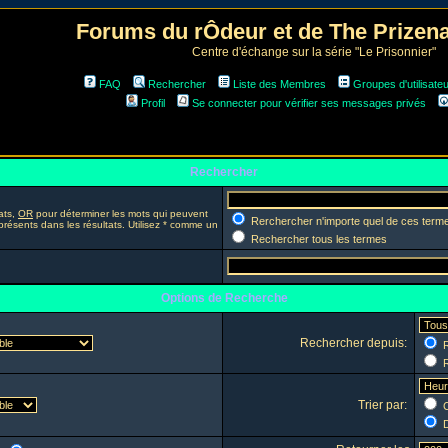
Forums du rÔdeur et de The Prize
Centre d'échange sur la série "Le Prisonnier"
FAQ
Rechercher
Liste des Membres
Groupes d'utilisate
Profil
Se connecter pour vérifier ses messages privés
Rechercher
ats,
OR
pour déterminer les mots qui peuvent
Rerchercher n'importe quel de ces term
présents dans les résultats. Utilisez * comme un
Rechercher tous les termes
Options de Recherche
Rechercher depuis:
R
R
Trier par:
C
D