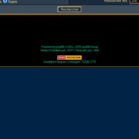
Retourner les
s
Sujets
Powered by
phpBB
© 2001, 2005 phpBB Group
Version Fr réalisée par :
2037
| Traduction par :
Hélix
Inscriptions bloqués / messages: 75328 / 279