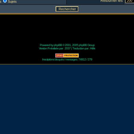
Retourner les
s
Sujets
Powered by
phpBB
© 2001, 2005 phpBB Group
Version Fr réalisée par :
2037
| Traduction par :
Hélix
Inscriptions bloqués / messages: 74812 / 279