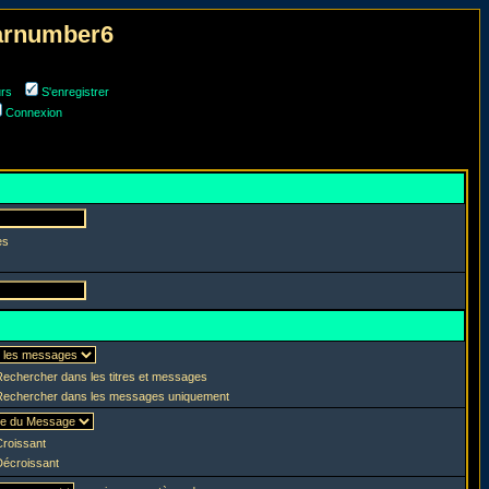
narnumber6
urs
S'enregistrer
Connexion
es
echercher dans les titres et messages
echercher dans les messages uniquement
roissant
écroissant