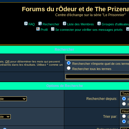
Forums du rÔdeur et de The Prize
Centre d'échange sur la série "Le Prisonnier"
FAQ
Rechercher
Liste des Membres
Groupes d'utilisate
Profil
Se connecter pour vérifier ses messages privés
Rechercher
ats,
OR
pour déterminer les mots qui peuvent
Rerchercher n'importe quel de ces term
présents dans les résultats. Utilisez * comme un
Rechercher tous les termes
Options de Recherche
Rechercher depuis:
R
R
Trier par:
C
D