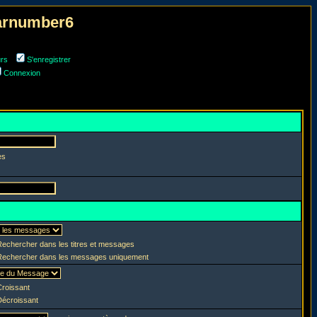
narnumber6
urs
S'enregistrer
Connexion
es
echercher dans les titres et messages
echercher dans les messages uniquement
roissant
écroissant