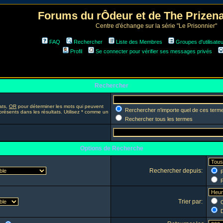
Forums du rÔdeur et de The Prize
Centre d'échange sur la série "Le Prisonnier"
FAQ
Rechercher
Liste des Membres
Groupes d'utilisate
Profil
Se connecter pour vérifier ses messages privés
Rechercher
ats,
OR
pour déterminer les mots qui peuvent
Rerchercher n'importe quel de ces term
présents dans les résultats. Utilisez * comme un
Rechercher tous les termes
Options de Recherche
Rechercher depuis:
R
R
Trier par:
C
D