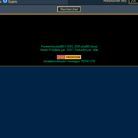
Retourner les
s
Sujets
Powered by
phpBB
© 2001, 2005 phpBB Group
Version Fr réalisée par :
2037
| Traduction par :
Hélix
Inscriptions bloqués / messages: 75074 / 279