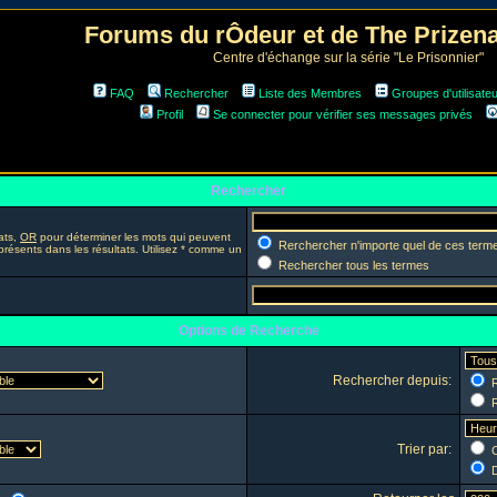
Forums du rÔdeur et de The Prize
Centre d'échange sur la série "Le Prisonnier"
FAQ
Rechercher
Liste des Membres
Groupes d'utilisate
Profil
Se connecter pour vérifier ses messages privés
Rechercher
ats,
OR
pour déterminer les mots qui peuvent
Rerchercher n'importe quel de ces term
présents dans les résultats. Utilisez * comme un
Rechercher tous les termes
Options de Recherche
Rechercher depuis:
R
R
Trier par:
C
D