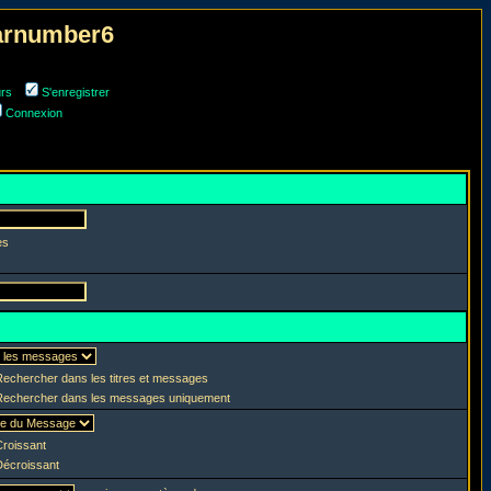
narnumber6
urs
S'enregistrer
Connexion
es
echercher dans les titres et messages
echercher dans les messages uniquement
roissant
écroissant