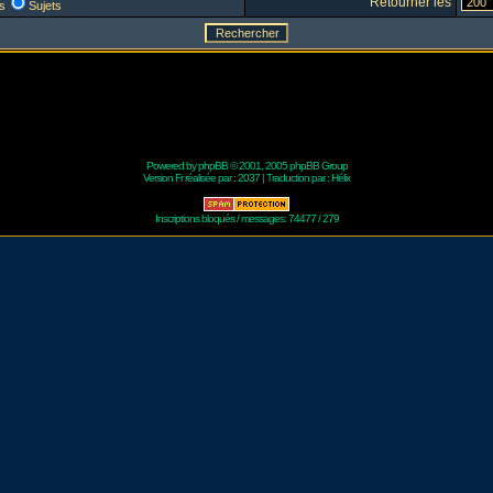
Retourner les
s
Sujets
Powered by
phpBB
© 2001, 2005 phpBB Group
Version Fr réalisée par :
2037
| Traduction par :
Hélix
Inscriptions bloqués / messages: 74477 / 279