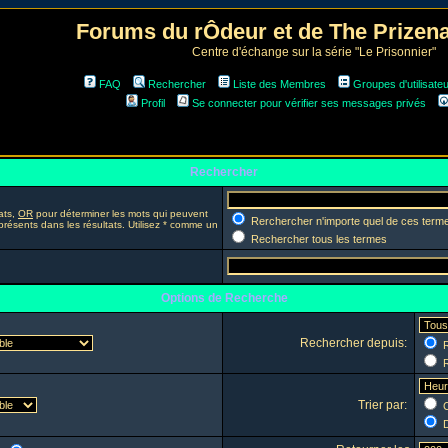
Forums du rÔdeur et de The Prize
Centre d'échange sur la série "Le Prisonnier"
FAQ
Rechercher
Liste des Membres
Groupes d'utilisate
Profil
Se connecter pour vérifier ses messages privés
Rechercher
ats,
OR
pour déterminer les mots qui peuvent
Rerchercher n'importe quel de ces term
présents dans les résultats. Utilisez * comme un
Rechercher tous les termes
Options de Recherche
Rechercher depuis:
R
R
Trier par:
C
D