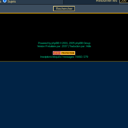
Retourner les
s
Sujets
Powered by
phpBB
© 2001, 2005 phpBB Group
Version Fr réalisée par :
2037
| Traduction par :
Hélix
Inscriptions bloqués / messages: 74492 / 279