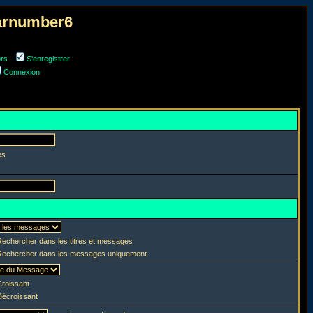
narnumber6
urs
S'enregistrer
Connexion
es
echercher dans les titres et messages
echercher dans les messages uniquement
roissant
écroissant