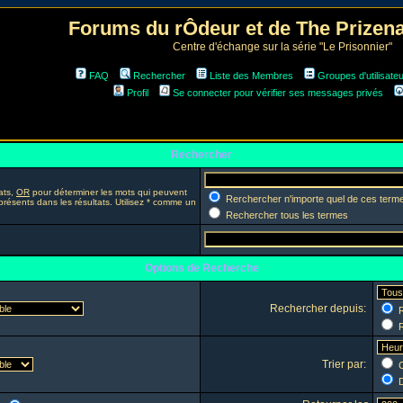
Forums du rÔdeur et de The Prize
Centre d'échange sur la série "Le Prisonnier"
FAQ
Rechercher
Liste des Membres
Groupes d'utilisate
Profil
Se connecter pour vérifier ses messages privés
Rechercher
ats,
OR
pour déterminer les mots qui peuvent
Rerchercher n'importe quel de ces term
présents dans les résultats. Utilisez * comme un
Rechercher tous les termes
Options de Recherche
Rechercher depuis:
R
R
Trier par:
C
D