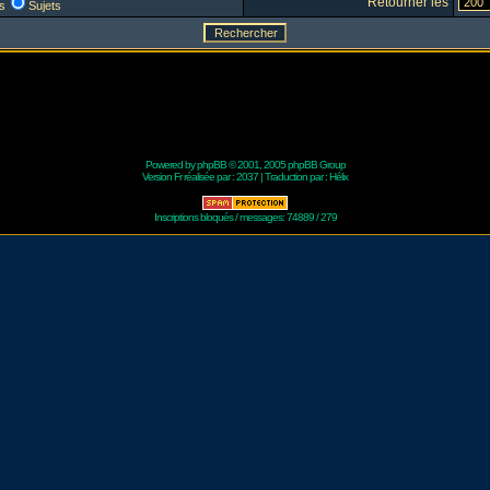
Retourner les
s
Sujets
Powered by
phpBB
© 2001, 2005 phpBB Group
Version Fr réalisée par :
2037
| Traduction par :
Hélix
Inscriptions bloqués / messages: 74889 / 279