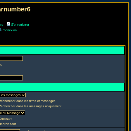
narnumber6
urs
S'enregistrer
Connexion
es
echercher dans les titres et messages
echercher dans les messages uniquement
roissant
écroissant