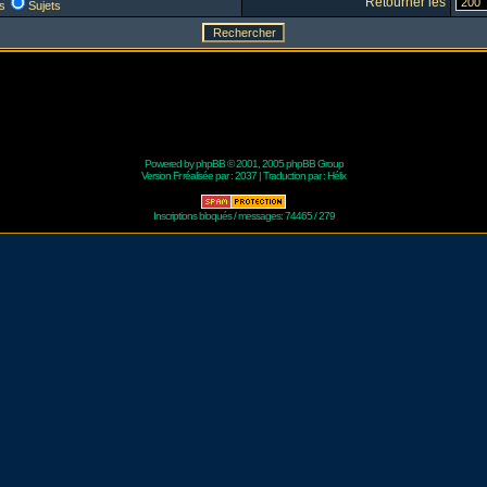
Retourner les
s
Sujets
Powered by
phpBB
© 2001, 2005 phpBB Group
Version Fr réalisée par :
2037
| Traduction par :
Hélix
Inscriptions bloqués / messages: 74465 / 279