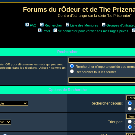
Forums du rÔdeur et de The Prize
Centre d'échange sur la série "Le Prisonnier"
FAQ
Rechercher
Liste des Membres
Groupes d'utilisate
Profil
Se connecter pour vérifier ses messages privés
Rechercher
ats,
OR
pour déterminer les mots qui peuvent
Rerchercher n'importe quel de ces term
présents dans les résultats. Utilisez * comme un
Rechercher tous les termes
Options de Recherche
Rechercher depuis:
R
R
Trier par:
C
D