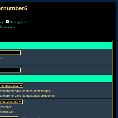
narnumber6
urs
S'enregistrer
Connexion
es
echercher dans les titres et messages
echercher dans les messages uniquement
roissant
écroissant