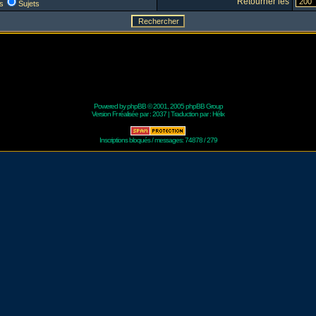
Retourner les
s
Sujets
Powered by
phpBB
© 2001, 2005 phpBB Group
Version Fr réalisée par :
2037
| Traduction par :
Hélix
Inscriptions bloqués / messages: 74878 / 279