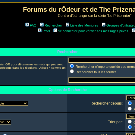
Forums du rÔdeur et de The Prize
Centre d'échange sur la série "Le Prisonnier"
FAQ
Rechercher
Liste des Membres
Groupes d'utilisate
Profil
Se connecter pour vérifier ses messages privés
Rechercher
ats,
OR
pour déterminer les mots qui peuvent
Rerchercher n'importe quel de ces term
présents dans les résultats. Utilisez * comme un
Rechercher tous les termes
Options de Recherche
Rechercher depuis:
R
R
Trier par:
C
D