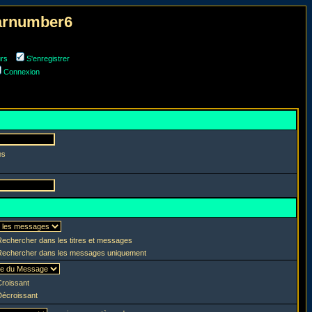
narnumber6
urs
S'enregistrer
Connexion
es
echercher dans les titres et messages
echercher dans les messages uniquement
roissant
écroissant