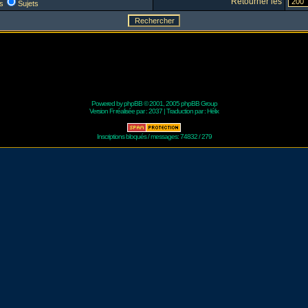
Retourner les
s
Sujets
Powered by
phpBB
© 2001, 2005 phpBB Group
Version Fr réalisée par :
2037
| Traduction par :
Hélix
Inscriptions bloqués / messages: 74832 / 279