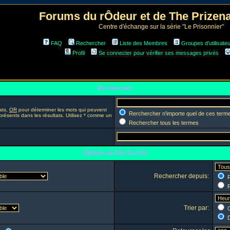
Forums du rÔdeur et de The Prize
Centre d'échange sur la série "Le Prisonnier"
FAQ
Rechercher
Liste des Membres
Groupes d'utilisate
Profil
Se connecter pour vérifier ses messages privés
Rechercher
ats,
OR
pour déterminer les mots qui peuvent
Rerchercher n'importe quel de ces term
présents dans les résultats. Utilisez * comme un
Rechercher tous les termes
Options de Recherche
Rechercher depuis:
R
R
Trier par:
C
D