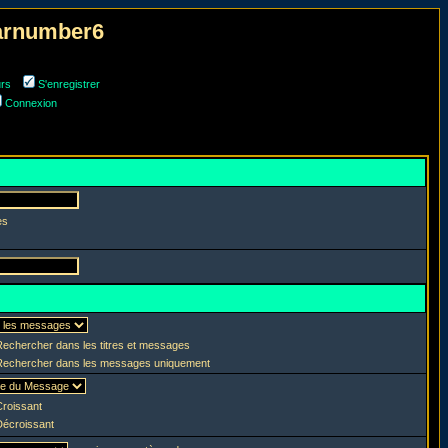
narnumber6
urs
S'enregistrer
Connexion
es
echercher dans les titres et messages
echercher dans les messages uniquement
roissant
écroissant