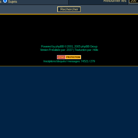
Retourner les
s
Sujets
Powered by
phpBB
© 2001, 2005 phpBB Group
Version Fr réalisée par :
2037
| Traduction par :
Hélix
Inscriptions bloqués / messages: 74521 / 279