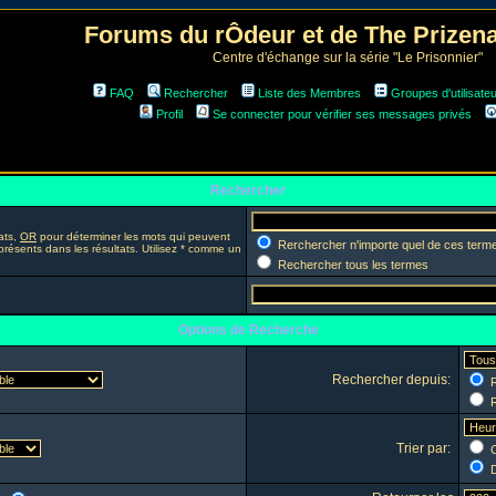
Forums du rÔdeur et de The Prize
Centre d'échange sur la série "Le Prisonnier"
FAQ
Rechercher
Liste des Membres
Groupes d'utilisate
Profil
Se connecter pour vérifier ses messages privés
Rechercher
ats,
OR
pour déterminer les mots qui peuvent
Rerchercher n'importe quel de ces term
présents dans les résultats. Utilisez * comme un
Rechercher tous les termes
Options de Recherche
Rechercher depuis:
R
R
Trier par:
C
D