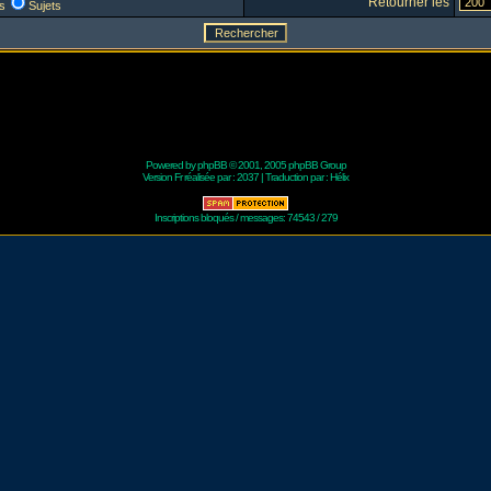
Retourner les
s
Sujets
Powered by
phpBB
© 2001, 2005 phpBB Group
Version Fr réalisée par :
2037
| Traduction par :
Hélix
Inscriptions bloqués / messages: 74543 / 279