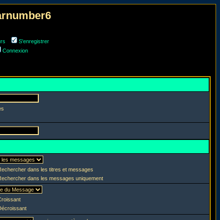
narnumber6
urs
S'enregistrer
Connexion
es
echercher dans les titres et messages
echercher dans les messages uniquement
roissant
écroissant