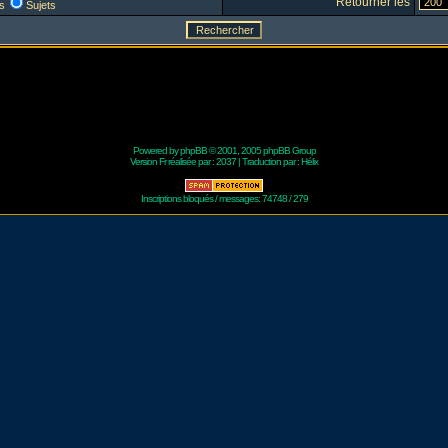
Retourner les
s
Sujets
Powered by
phpBB
© 2001, 2005 phpBB Group
Version Fr réalisée par :
2037
| Traduction par :
Hélix
Inscriptions bloqués / messages: 74748 / 279