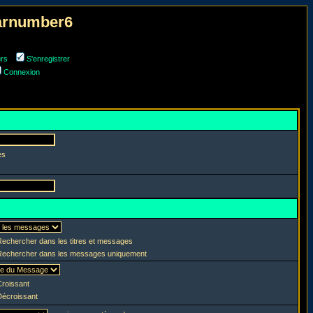
narnumber6
urs
S'enregistrer
Connexion
es
echercher dans les titres et messages
echercher dans les messages uniquement
roissant
écroissant