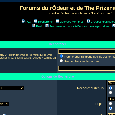
Forums du rÔdeur et de The Prize
Centre d'échange sur la série "Le Prisonnier"
FAQ
Rechercher
Liste des Membres
Groupes d'utilisate
Profil
Se connecter pour vérifier ses messages privés
Rechercher
ats,
OR
pour déterminer les mots qui peuvent
Rerchercher n'importe quel de ces term
présents dans les résultats. Utilisez * comme un
Rechercher tous les termes
Options de Recherche
Rechercher depuis:
R
R
Trier par:
C
D