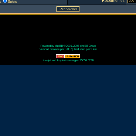
Retourner les
s
Sujets
Powered by
phpBB
© 2001, 2005 phpBB Group
Version Fr réalisée par :
2037
| Traduction par :
Hélix
Inscriptions bloqués / messages: 75059 / 279