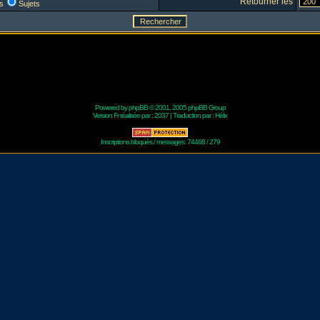
Retourner les
s
Sujets
Powered by
phpBB
© 2001, 2005 phpBB Group
Version Fr réalisée par :
2037
| Traduction par :
Hélix
Inscriptions bloqués / messages: 74468 / 279