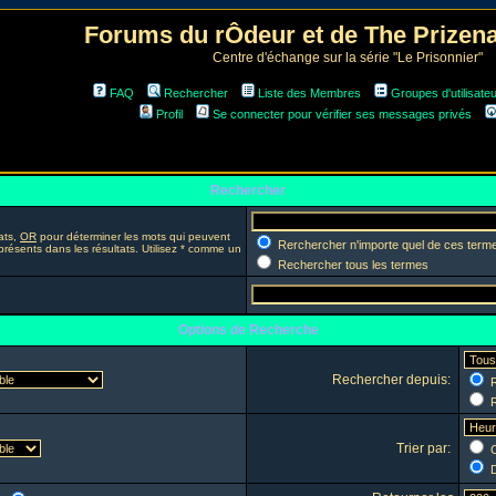
Forums du rÔdeur et de The Prize
Centre d'échange sur la série "Le Prisonnier"
FAQ
Rechercher
Liste des Membres
Groupes d'utilisate
Profil
Se connecter pour vérifier ses messages privés
Rechercher
ats,
OR
pour déterminer les mots qui peuvent
Rerchercher n'importe quel de ces term
présents dans les résultats. Utilisez * comme un
Rechercher tous les termes
Options de Recherche
Rechercher depuis:
R
R
Trier par:
C
D