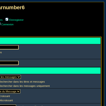
narnumber6
urs
S'enregistrer
Connexion
es
echercher dans les titres et messages
echercher dans les messages uniquement
roissant
écroissant