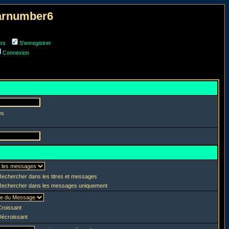
narnumber6
urs
S'enregistrer
Connexion
es
echercher dans les titres et messages
echercher dans les messages uniquement
roissant
écroissant