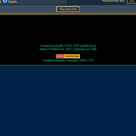
Retourner les
s
Sujets
Powered by
phpBB
© 2001, 2005 phpBB Group
Version Fr réalisée par :
2037
| Traduction par :
Hélix
Inscriptions bloqués / messages: 74831 / 279