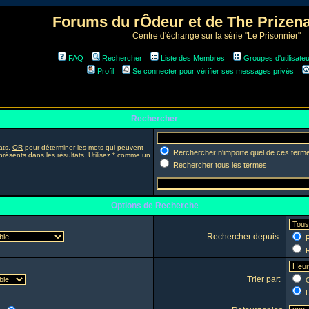
Forums du rÔdeur et de The Prize
Centre d'échange sur la série "Le Prisonnier"
FAQ
Rechercher
Liste des Membres
Groupes d'utilisate
Profil
Se connecter pour vérifier ses messages privés
Rechercher
ats,
OR
pour déterminer les mots qui peuvent
Rerchercher n'importe quel de ces term
présents dans les résultats. Utilisez * comme un
Rechercher tous les termes
Options de Recherche
Rechercher depuis:
R
R
Trier par:
C
D