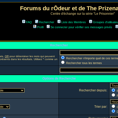
Forums du rÔdeur et de The Prize
Centre d'échange sur la série "Le Prisonnier"
FAQ
Rechercher
Liste des Membres
Groupes d'utilisate
Profil
Se connecter pour vérifier ses messages privés
Rechercher
ats,
OR
pour déterminer les mots qui peuvent
Rerchercher n'importe quel de ces term
présents dans les résultats. Utilisez * comme un
Rechercher tous les termes
Options de Recherche
Rechercher depuis:
R
R
Trier par:
C
D