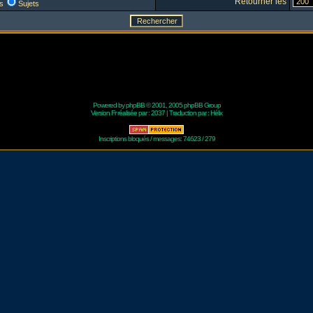
Retourner les
s
Sujets
Powered by
phpBB
© 2001, 2005 phpBB Group
Version Fr réalisée par :
2037
| Traduction par :
Hélix
Inscriptions bloqués / messages: 74623 / 279