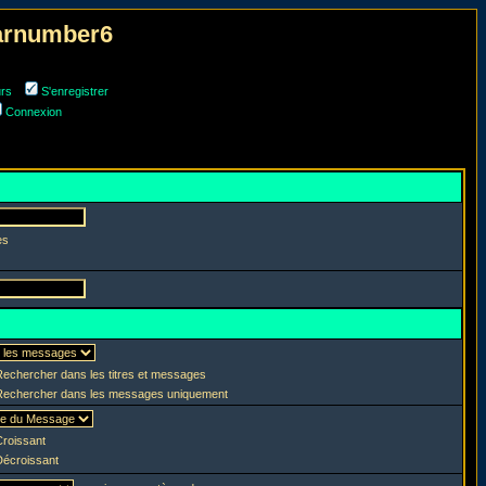
narnumber6
urs
S'enregistrer
Connexion
es
echercher dans les titres et messages
echercher dans les messages uniquement
roissant
écroissant