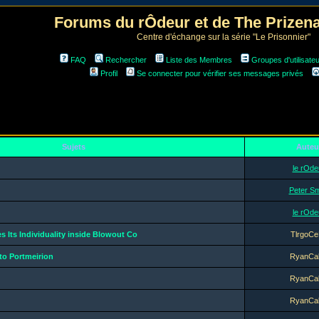
Forums du rÔdeur et de The Prize
Centre d'échange sur la série "Le Prisonnier"
FAQ
Rechercher
Liste des Membres
Groupes d'utilisate
Profil
Se connecter pour vérifier ses messages privés
Sujets
Auteu
le rOde
Peter Sm
le rOde
 Its Individuality inside Blowout Co
TlrgoCe
to Portmeirion
RyanCa
RyanCa
RyanCa