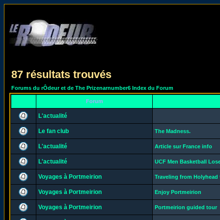
87 résultats trouvés
Forums du rÔdeur et de The Prizenarnumber6 Index du Forum
Forum
L'actualité
Le fan club
The Madness.
L'actualité
Article sur France info
L'actualité
UCF Men Basketball Loses
Voyages à Portmeirion
Traveling from Holyhead 
Voyages à Portmeirion
Enjoy Portmeirion
Voyages à Portmeirion
Portmeirion guided tour