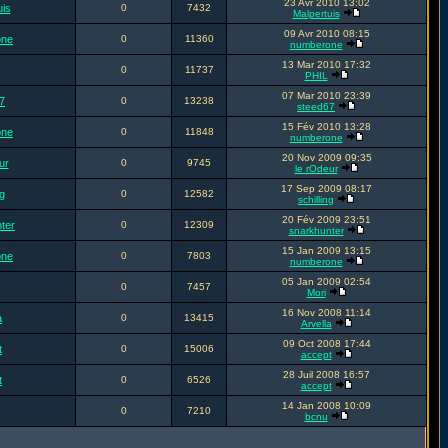
23 Avr 2010 13:02
uis
0
7432
Malpertuis
09 Avr 2010 08:15
one
0
11360
numberone
13 Mar 2010 17:32
0
11737
PHIL
07 Mar 2010 23:39
7
0
13238
steed67
15 Fév 2010 13:28
one
0
11848
numberone
20 Nov 2009 09:35
ur
0
9745
le rOdeur
17 Sep 2009 08:17
ng
0
12582
schilling
20 Fév 2009 23:51
ter
0
12309
snarkhunter
15 Jan 2009 13:15
one
0
7803
numberone
05 Jan 2009 02:54
0
7457
Mori
16 Nov 2008 11:14
a
0
13415
Arvella
09 Oct 2008 17:44
t
0
15006
accept
28 Juil 2008 16:57
t
0
6526
accept
14 Jan 2008 10:09
0
7210
bcnu