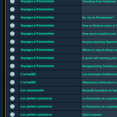
Voyages à Portmeirion
Traveling from Holyhead 
Voyages à Portmeirion
Voyages à Portmeirion
No Joy in Portmeirion?
Voyages à Portmeirion
How to Reduce costs in 
Voyages à Portmeirion
How much would it cost 
Voyages à Portmeirion
Anyone learning Spanish 
Voyages à Portmeirion
Where to stay & things t
Voyages à Portmeirion
A good self catering plac
Voyages à Portmeirion
Disappointing Sunday Lu
L'actualité
Les nouveaux feuilletoni
L'actualité
Séquences cultes pour 
Les nouveautés
Nouvelle boutique en lig
Les petites annonces
Le Prisonnier en Laserdi
Les petites annonces
Le Prisonnier en Laserdi
Les petites annonces
Série à vendre