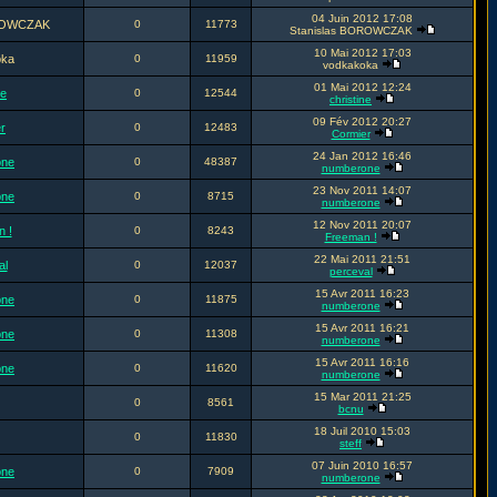
04 Juin 2012 17:08
OROWCZAK
0
11773
Stanislas BOROWCZAK
10 Mai 2012 17:03
oka
0
11959
vodkakoka
01 Mai 2012 12:24
ne
0
12544
christine
09 Fév 2012 20:27
r
0
12483
Cormier
24 Jan 2012 16:46
one
0
48387
numberone
23 Nov 2011 14:07
one
0
8715
numberone
12 Nov 2011 20:07
 !
0
8243
Freeman !
22 Mai 2011 21:51
al
0
12037
perceval
15 Avr 2011 16:23
one
0
11875
numberone
15 Avr 2011 16:21
one
0
11308
numberone
15 Avr 2011 16:16
one
0
11620
numberone
15 Mar 2011 21:25
0
8561
bcnu
18 Juil 2010 15:03
0
11830
steff
07 Juin 2010 16:57
one
0
7909
numberone