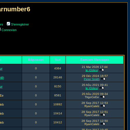
narnumber6
urs
S'enregistrer
Connexion
r
Réponses
Vus
Derniers Messages
21 Mar 2026 17:44
ur
0
4364
le rOdeur
29 Déc 2024 18:57
ith
0
28146
Peter Smith
20 Aôu 2021 09:41
ur
0
8150
le rOdeur
20 Aôu 2020 09:34
Ee
0
8581
TlrgoCeEe
28 Sep 2017 12:53
leb
0
10892
RyanCaleb
28 Sep 2017 12:51
leb
0
10414
RyanCaleb
28 Sep 2017 12:50
leb
0
10412
RyanCaleb
25 Sep 2017 10:45