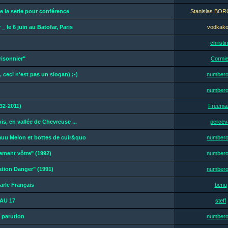
e la serie pour conférence
Stanislas B
 _ le 6 juin au Batofar, Paris
vodkak
christi
risonnier"
Cormie
n, ceci n'est pas un slogan) ;-)
number
number
32-2011)
Freeman
ois, en vallée de Chevreuse ...
percev
auu Melon et bottes de cuir&quo
number
ement vôtre" (1992)
number
ation Danger" (1991)
number
arle Français
bcnu
AU 17
steff
 parution
number