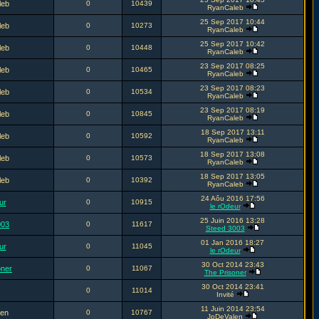
leb
0
10439
RyanCaleb
25 Sep 2017 10:44
leb
0
10273
RyanCaleb
25 Sep 2017 10:42
leb
0
10448
RyanCaleb
23 Sep 2017 08:25
leb
0
10465
RyanCaleb
23 Sep 2017 08:23
leb
0
10534
RyanCaleb
23 Sep 2017 08:19
leb
0
10845
RyanCaleb
18 Sep 2017 13:11
leb
0
10592
RyanCaleb
18 Sep 2017 13:08
leb
0
10573
RyanCaleb
18 Sep 2017 13:05
leb
0
10392
RyanCaleb
24 Aôu 2016 17:56
ur
0
10915
le rOdeur
25 Juin 2016 13:28
003
0
11617
Steed 3003
01 Jan 2016 18:27
ur
0
11045
le rOdeur
30 Oct 2014 23:43
oner
0
11067
The Prisoner
30 Oct 2014 23:41
0
11014
Invité
11 Juin 2014 23:54
en
0
10767
JpDeValen