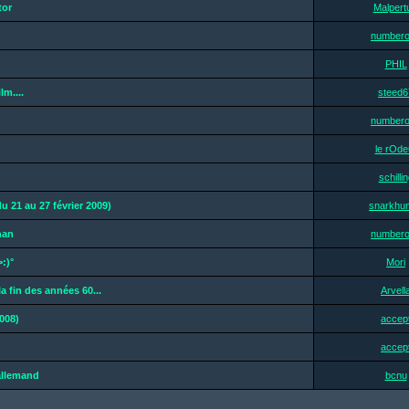
tor
Malpert
number
PHIL
lm....
steed6
number
le rOde
schilli
u 21 au 27 février 2009)
snarkhun
han
number
:)°
Mori
a fin des années 60...
Arvell
008)
accep
accep
allemand
bcnu