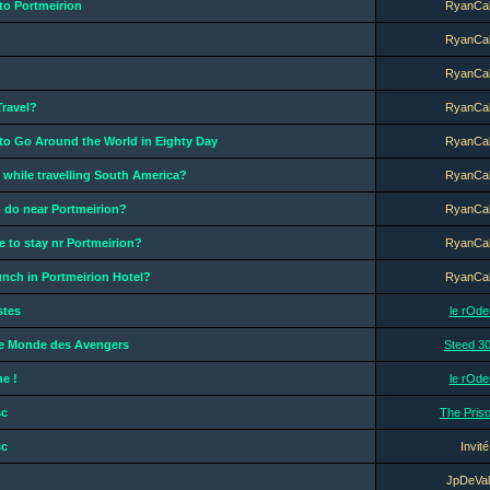
to Portmeirion
RyanCa
RyanCa
RyanCa
Travel?
RyanCa
to Go Around the World in Eighty Day
RyanCa
while travelling South America?
RyanCa
o do near Portmeirion?
RyanCa
e to stay nr Portmeirion?
RyanCa
nch in Portmeirion Hotel?
RyanCa
stes
le rOde
Le Monde des Avengers
Steed 3
ne !
le rOde
sc
The Pris
sc
Invité
JpDeVal