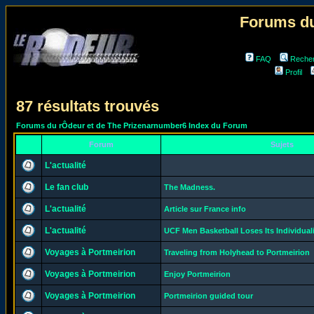
Forums du
FAQ
Reche
Profil
87 résultats trouvés
Forums du rÔdeur et de The Prizenarnumber6 Index du Forum
Forum
Sujets
L'actualité
Le fan club
The Madness.
L'actualité
Article sur France info
L'actualité
UCF Men Basketball Loses Its Individual
Voyages à Portmeirion
Traveling from Holyhead to Portmeirion
Voyages à Portmeirion
Enjoy Portmeirion
Voyages à Portmeirion
Portmeirion guided tour