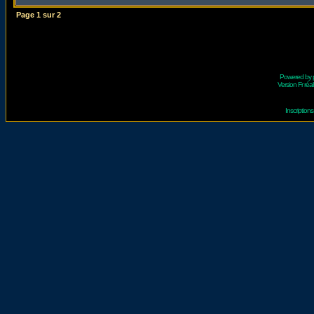
Page
1
sur
2
Powered by
Version Fr réal
Inscriptio