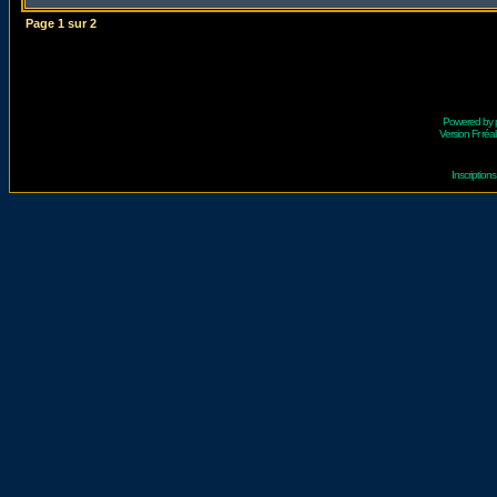
Page
1
sur
2
Powered by
Version Fr réal
Inscriptio