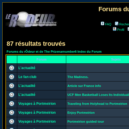
Forums du
FAQ
Reche
Profil
87 résultats trouvés
Forums du rÔdeur et de The Prizenarnumber6 Index du Forum
Forum
Sujets
L'actualité
Le fan club
The Madness.
L'actualité
Article sur France info
L'actualité
UCF Men Basketball Loses Its Individual
Voyages à Portmeirion
Traveling from Holyhead to Portmeirion
Voyages à Portmeirion
Enjoy Portmeirion
Voyages à Portmeirion
Portmeirion guided tour