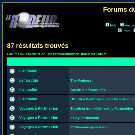
Forums du
FAQ
Reche
Profil
87 résultats trouvés
Forums du rÔdeur et de The Prizenarnumber6 Index du Forum
Forum
Sujets
L'actualité
Le fan club
The Madness.
L'actualité
Article sur France info
L'actualité
UCF Men Basketball Loses Its Individual
Voyages à Portmeirion
Traveling from Holyhead to Portmeirion
Voyages à Portmeirion
Enjoy Portmeirion
Voyages à Portmeirion
Portmeirion guided tour