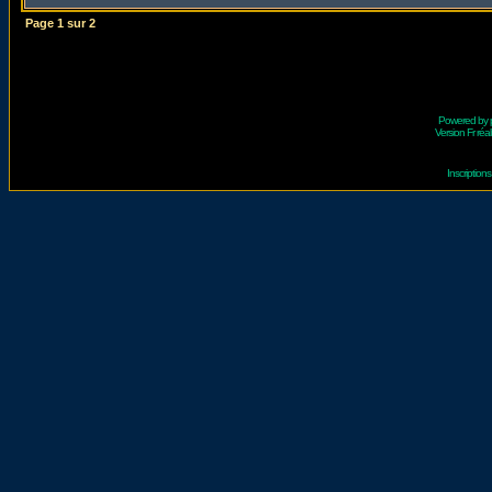
Page
1
sur
2
Powered by
Version Fr réal
Inscriptio