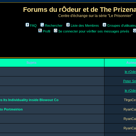
Forums du rÔdeur et de The Prize
Centre d'échange sur la série "Le Prisonnier"
FAQ
Rechercher
Liste des Membres
Groupes d'utilisate
Profil
Se connecter pour vérifier ses messages privés
Sujets
Auteu
le rOde
Peter Sm
le rOde
 Its Individuality inside Blowout Co
TlrgoCe
to Portmeirion
RyanCa
RyanCa
RyanCa