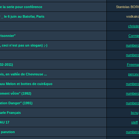
e la serie pour conférence
Stanislas B
 _ le 6 juin au Batofar, Paris
vodkak
christi
risonnier"
Cormie
n, ceci n'est pas un slogan) ;-)
number
number
32-2011)
Freeman
ois, en vallée de Chevreuse ...
percev
auu Melon et bottes de cuir&quo
number
ement vôtre" (1992)
number
ation Danger" (1991)
number
arle Français
bcnu
AU 17
steff
 parution
number