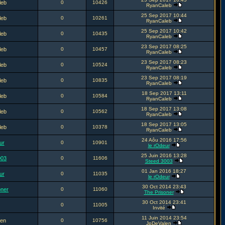
leb
0
10426
RyanCaleb
25 Sep 2017 10:44
leb
0
10261
RyanCaleb
25 Sep 2017 10:42
leb
0
10435
RyanCaleb
23 Sep 2017 08:25
leb
0
10457
RyanCaleb
23 Sep 2017 08:23
leb
0
10524
RyanCaleb
23 Sep 2017 08:19
leb
0
10835
RyanCaleb
18 Sep 2017 13:11
leb
0
10584
RyanCaleb
18 Sep 2017 13:08
leb
0
10562
RyanCaleb
18 Sep 2017 13:05
leb
0
10378
RyanCaleb
24 Aôu 2016 17:56
ur
0
10901
le rOdeur
25 Juin 2016 13:28
003
0
11606
Steed 3003
01 Jan 2016 18:27
ur
0
11035
le rOdeur
30 Oct 2014 23:43
oner
0
11060
The Prisoner
30 Oct 2014 23:41
0
11005
Invité
11 Juin 2014 23:54
en
0
10756
JpDeValen