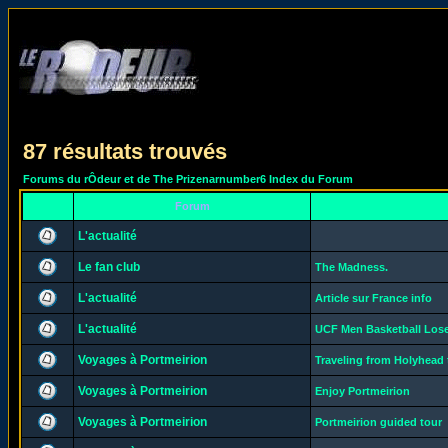
87 résultats trouvés
Forums du rÔdeur et de The Prizenarnumber6 Index du Forum
Forum
L'actualité
Le fan club
The Madness.
L'actualité
Article sur France info
L'actualité
UCF Men Basketball Loses
Voyages à Portmeirion
Traveling from Holyhead 
Voyages à Portmeirion
Enjoy Portmeirion
Voyages à Portmeirion
Portmeirion guided tour