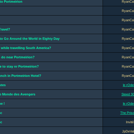
to Portmeirion
RyanCa
RyanCa
RyanCa
Travel?
RyanCa
to Go Around the World in Eighty Day
RyanCa
while travelling South America?
RyanCa
o do near Portmeirion?
RyanCa
e to stay nr Portmeirion?
RyanCa
nch in Portmeirion Hotel?
RyanCa
stes
le rOde
Le Monde des Avengers
Steed 3
ne !
le rOde
sc
The Pris
sc
Invité
JpDeVal