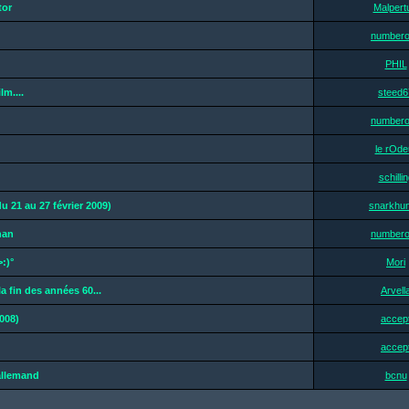
tor
Malpert
number
PHIL
lm....
steed6
number
le rOde
schilli
u 21 au 27 février 2009)
snarkhun
han
number
:)°
Mori
a fin des années 60...
Arvell
008)
accep
accep
allemand
bcnu