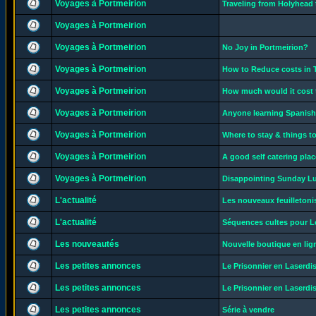
Voyages à Portmeirion
Traveling from Holyhead 
Voyages à Portmeirion
Voyages à Portmeirion
No Joy in Portmeirion?
Voyages à Portmeirion
How to Reduce costs in 
Voyages à Portmeirion
How much would it cost 
Voyages à Portmeirion
Anyone learning Spanish 
Voyages à Portmeirion
Where to stay & things t
Voyages à Portmeirion
A good self catering plac
Voyages à Portmeirion
Disappointing Sunday Lu
L'actualité
Les nouveaux feuilletoni
L'actualité
Séquences cultes pour 
Les nouveautés
Nouvelle boutique en lig
Les petites annonces
Le Prisonnier en Laserdi
Les petites annonces
Le Prisonnier en Laserdi
Les petites annonces
Série à vendre