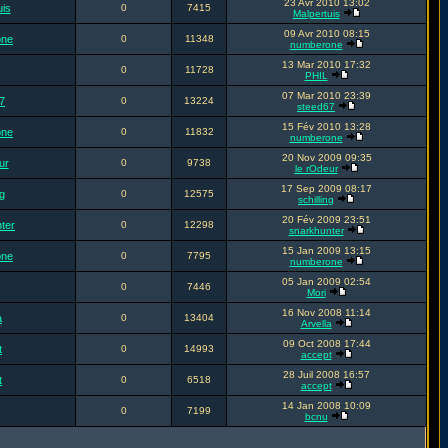
23 Avr 2010 13:02
uis
0
7415
Malpertuis
09 Avr 2010 08:15
one
0
11348
numberone
13 Mar 2010 17:32
0
11728
PHIL
07 Mar 2010 23:39
7
0
13224
steed67
15 Fév 2010 13:28
one
0
11832
numberone
20 Nov 2009 09:35
ur
0
9738
le rOdeur
17 Sep 2009 08:17
ng
0
12575
schilling
20 Fév 2009 23:51
ter
0
12298
snarkhunter
15 Jan 2009 13:15
one
0
7795
numberone
05 Jan 2009 02:54
0
7446
Mori
16 Nov 2008 11:14
a
0
13404
Arvella
09 Oct 2008 17:44
t
0
14993
accept
28 Juil 2008 16:57
t
0
6518
accept
14 Jan 2008 10:09
0
7199
bcnu