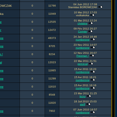
04 Juin 2012 17:08
OROWCZAK
0
11766
Stanislas BOROWCZAK
10 Mai 2012 17:03
oka
0
11949
vodkakoka
01 Mai 2012 12:24
ne
0
12535
christine
09 Fév 2012 20:27
r
0
12472
Cormier
24 Jan 2012 16:46
one
0
48373
numberone
23 Nov 2011 14:07
one
0
8705
numberone
12 Nov 2011 20:07
 !
0
8234
Freeman !
22 Mai 2011 21:51
al
0
12023
perceval
15 Avr 2011 16:23
one
0
11865
numberone
15 Avr 2011 16:21
one
0
11299
numberone
15 Avr 2011 16:16
one
0
11610
numberone
15 Mar 2011 21:25
0
8548
bcnu
18 Juil 2010 15:03
0
11820
steff
07 Juin 2010 16:57
one
0
7902
numberone