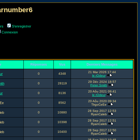
narnumber6
urs
S'enregistrer
Connexion
r
Réponses
Vus
Derniers Messages
21 Mar 2026 17:44
ur
0
4348
le rOdeur
29 Déc 2024 18:57
ith
0
28119
Peter Smith
20 Aôu 2021 09:41
ur
0
8136
le rOdeur
20 Aôu 2020 09:34
Ee
0
8562
TlrgoCeEe
28 Sep 2017 12:53
leb
0
10880
RyanCaleb
28 Sep 2017 12:51
leb
0
10398
RyanCaleb
28 Sep 2017 12:50
leb
0
10400
RyanCaleb
25 Sep 2017 10:45