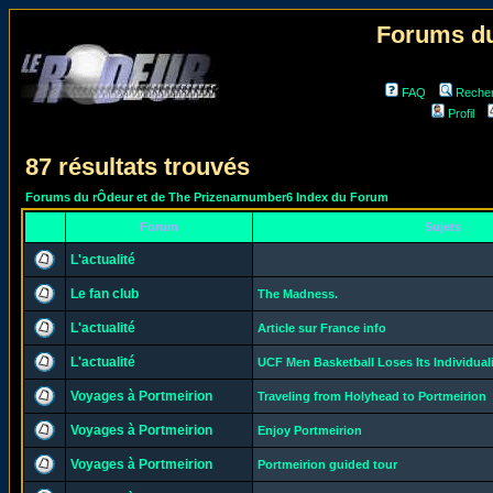
Forums du
FAQ
Reche
Profil
87 résultats trouvés
Forums du rÔdeur et de The Prizenarnumber6 Index du Forum
Forum
Sujets
L'actualité
Le fan club
The Madness.
L'actualité
Article sur France info
L'actualité
UCF Men Basketball Loses Its Individual
Voyages à Portmeirion
Traveling from Holyhead to Portmeirion
Voyages à Portmeirion
Enjoy Portmeirion
Voyages à Portmeirion
Portmeirion guided tour