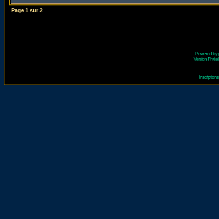
Page
1
sur
2
Powered by
Version Fr réal
Inscriptio