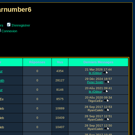
narnumber6
urs
S'enregistrer
Connexion
r
Réponses
Vus
Derniers Messages
21 Mar 2026 17:44
ur
0
4354
le rOdeur
29 Déc 2024 18:57
ith
0
28127
Peter Smith
20 Aôu 2021 09:41
ur
0
8146
le rOdeur
20 Aôu 2020 09:34
Ee
0
8575
TlrgoCeEe
28 Sep 2017 12:53
leb
0
10889
RyanCaleb
28 Sep 2017 12:51
leb
0
10409
RyanCaleb
28 Sep 2017 12:50
leb
0
10407
RyanCaleb
25 Sep 2017 10:45