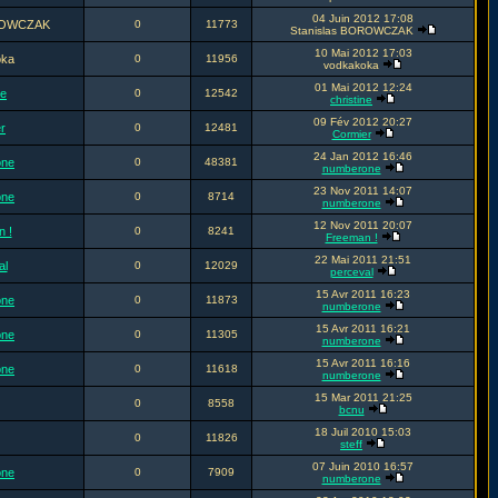
04 Juin 2012 17:08
OROWCZAK
0
11773
Stanislas BOROWCZAK
10 Mai 2012 17:03
oka
0
11956
vodkakoka
01 Mai 2012 12:24
ne
0
12542
christine
09 Fév 2012 20:27
r
0
12481
Cormier
24 Jan 2012 16:46
one
0
48381
numberone
23 Nov 2011 14:07
one
0
8714
numberone
12 Nov 2011 20:07
 !
0
8241
Freeman !
22 Mai 2011 21:51
al
0
12029
perceval
15 Avr 2011 16:23
one
0
11873
numberone
15 Avr 2011 16:21
one
0
11305
numberone
15 Avr 2011 16:16
one
0
11618
numberone
15 Mar 2011 21:25
0
8558
bcnu
18 Juil 2010 15:03
0
11826
steff
07 Juin 2010 16:57
one
0
7909
numberone