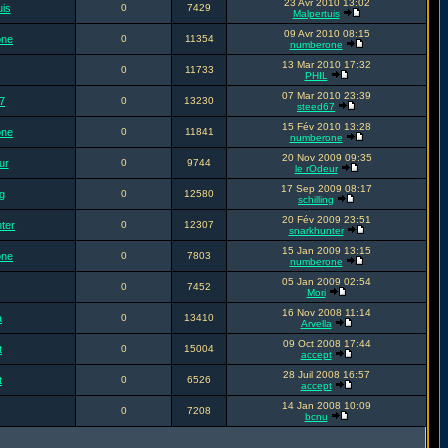
23 Avr 2010 13:02
uis
0
7429
Malpertuis
09 Avr 2010 08:15
one
0
11354
numberone
13 Mar 2010 17:32
0
11733
PHIL
07 Mar 2010 23:39
7
0
13230
steed67
15 Fév 2010 13:28
one
0
11841
numberone
20 Nov 2009 09:35
ur
0
9744
le rOdeur
17 Sep 2009 08:17
ng
0
12580
schilling
20 Fév 2009 23:51
ter
0
12307
snarkhunter
15 Jan 2009 13:15
one
0
7803
numberone
05 Jan 2009 02:54
0
7452
Mori
16 Nov 2008 11:14
a
0
13410
Arvella
09 Oct 2008 17:44
t
0
15004
accept
28 Juil 2008 16:57
t
0
6526
accept
14 Jan 2008 10:09
0
7208
bcnu