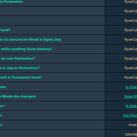
to Portmeirion
RyanCa
RyanCa
RyanCa
Travel?
RyanCa
to Go Around the World in Eighty Day
RyanCa
while travelling South America?
RyanCa
o do near Portmeirion?
RyanCa
e to stay nr Portmeirion?
RyanCa
nch in Portmeirion Hotel?
RyanCa
stes
le rOde
Le Monde des Avengers
Steed 3
ne !
le rOde
sc
The Pris
sc
Invité
JpDeVal