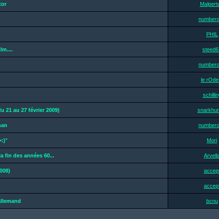
tor
Malpert
number
PHIL
lm....
steed6
number
le rOde
schilli
u 21 au 27 février 2009)
snarkhun
han
number
:)°
Mori
a fin des années 60...
Arvell
008)
accep
accep
allemand
bcnu