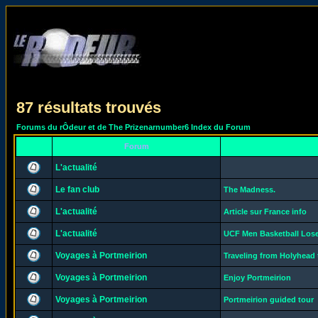
87 résultats trouvés
Forums du rÔdeur et de The Prizenarnumber6 Index du Forum
Forum
L'actualité
Le fan club
The Madness.
L'actualité
Article sur France info
L'actualité
UCF Men Basketball Loses
Voyages à Portmeirion
Traveling from Holyhead 
Voyages à Portmeirion
Enjoy Portmeirion
Voyages à Portmeirion
Portmeirion guided tour