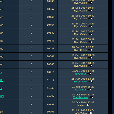
leb
0
10436
RyanCaleb
25 Sep 2017 10:44
leb
0
10267
RyanCaleb
25 Sep 2017 10:42
leb
0
10445
RyanCaleb
23 Sep 2017 08:25
leb
0
10464
RyanCaleb
23 Sep 2017 08:23
leb
0
10532
RyanCaleb
23 Sep 2017 08:19
leb
0
10841
RyanCaleb
18 Sep 2017 13:11
leb
0
10588
RyanCaleb
18 Sep 2017 13:08
leb
0
10568
RyanCaleb
18 Sep 2017 13:05
leb
0
10385
RyanCaleb
24 Aôu 2016 17:56
ur
0
10910
le rOdeur
25 Juin 2016 13:28
003
0
11614
Steed 3003
01 Jan 2016 18:27
ur
0
11043
le rOdeur
30 Oct 2014 23:43
oner
0
11067
The Prisoner
30 Oct 2014 23:41
0
11013
Invité
11 Juin 2014 23:54
en
0
10763
JpDeValen