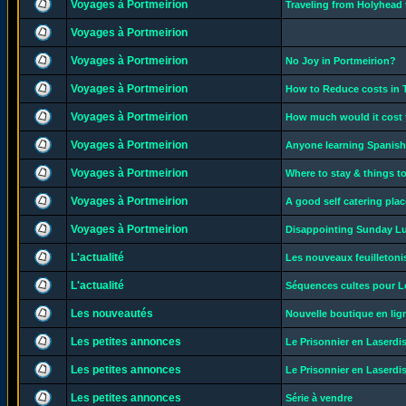
Voyages à Portmeirion
Traveling from Holyhead 
Voyages à Portmeirion
Voyages à Portmeirion
No Joy in Portmeirion?
Voyages à Portmeirion
How to Reduce costs in 
Voyages à Portmeirion
How much would it cost 
Voyages à Portmeirion
Anyone learning Spanish 
Voyages à Portmeirion
Where to stay & things t
Voyages à Portmeirion
A good self catering plac
Voyages à Portmeirion
Disappointing Sunday Lu
L'actualité
Les nouveaux feuilletoni
L'actualité
Séquences cultes pour 
Les nouveautés
Nouvelle boutique en lig
Les petites annonces
Le Prisonnier en Laserdi
Les petites annonces
Le Prisonnier en Laserdi
Les petites annonces
Série à vendre