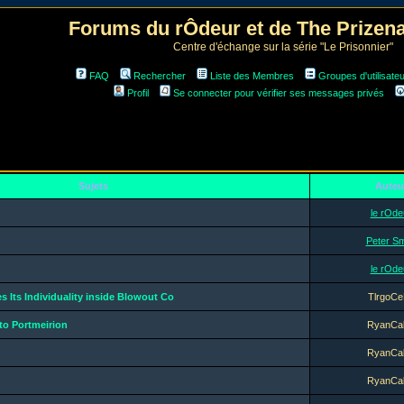
Forums du rÔdeur et de The Prize
Centre d'échange sur la série "Le Prisonnier"
FAQ
Rechercher
Liste des Membres
Groupes d'utilisate
Profil
Se connecter pour vérifier ses messages privés
Sujets
Auteu
le rOde
Peter Sm
le rOde
 Its Individuality inside Blowout Co
TlrgoCe
to Portmeirion
RyanCa
RyanCa
RyanCa