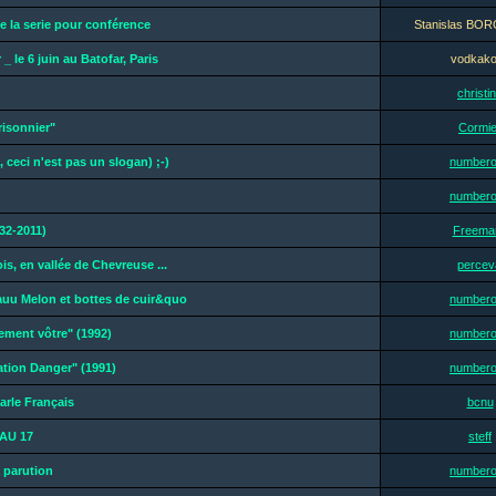
e la serie pour conférence
Stanislas B
 _ le 6 juin au Batofar, Paris
vodkak
christi
risonnier"
Cormie
n, ceci n'est pas un slogan) ;-)
number
number
32-2011)
Freeman
ois, en vallée de Chevreuse ...
percev
auu Melon et bottes de cuir&quo
number
ement vôtre" (1992)
number
ation Danger" (1991)
number
arle Français
bcnu
AU 17
steff
 parution
number