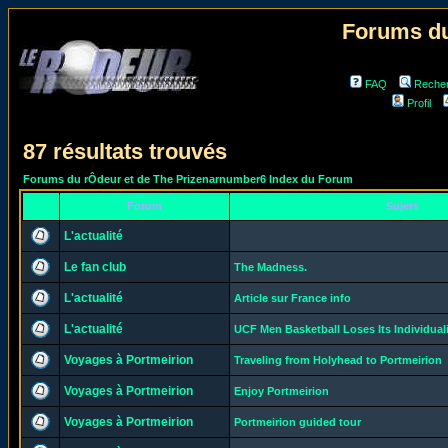
Forums du
FAQ
Reche
Profil
87 résultats trouvés
Forums du rÔdeur et de The Prizenarnumber6 Index du Forum
Forum
Sujets
L'actualité
Le fan club
The Madness.
L'actualité
Article sur France info
L'actualité
UCF Men Basketball Loses Its Individual
Voyages à Portmeirion
Traveling from Holyhead to Portmeirion
Voyages à Portmeirion
Enjoy Portmeirion
Voyages à Portmeirion
Portmeirion guided tour