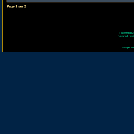
Page
1
sur
2
Powered by
Version Fr réal
Inscriptio