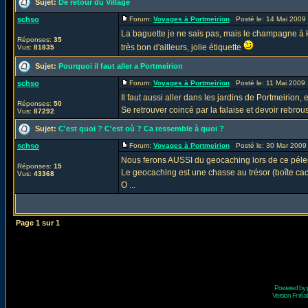
Sujet:
De retour du Village
schso
Forum:
Voyages à Portmeirion
Posté le: 14 Mai 2009
La baguette je ne sais pas, mais le champagne à k
Réponses:
35
très bon d'ailleurs, jolie étiquette
Vus:
81835
Sujet:
Pourquoi il faut aller a Portmeirion
schso
Forum:
Voyages à Portmeirion
Posté le: 11 Mai 2009
Il faut aussi aller dans les jardins de Portmeirion,
Réponses:
50
Se retrouver coincé par la falaise et devoir rebro
Vus:
87292
Sujet:
C'est quoi ? C'est où ? Ca ressemble à quoi ?
schso
Forum:
Voyages à Portmeirion
Posté le: 30 Mar 2009
Nous ferons AUSSI du geocaching lors de ce péler
Réponses:
15
Le geocaching est une chasse au trésor (boîte cach
Vus:
43368
O ...
Page
1
sur
1
Powered by
Version Fr réal