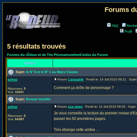
Forums du
FAQ
Reche
Profil
5 résultats trouvés
Forums du rÔdeur et de The Prizenarnumber6 Index du Forum
Auteur
Sujet:
le N° 6 et le N° 1 au Mans Classic
schso
Forum:
L'actualité
Posté le: 14 Juil 2010 09:21 Sujet
Comment ça drôle de personnage ?
Réponses:
5
Vus:
11621
Sujet:
Roman insolite
schso
Forum:
Les news
Posté le: 14 Juil 2010 09:20 Sujet
Je vous conseille la lecture du premier roman d'Es
Réponses:
5
passer les 50 premières pages.
Vus:
64387
Très étrange cette ambia ...