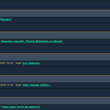
:
Remake?
t:
Mauvaise nouvelle : Patrick McGoohan est décédé
 2007 19:31 Sujet:
Les simpsons
 2006 11:02 Sujet:
Votre épisode préféré...
t:
Lotus super seven du numéro 6