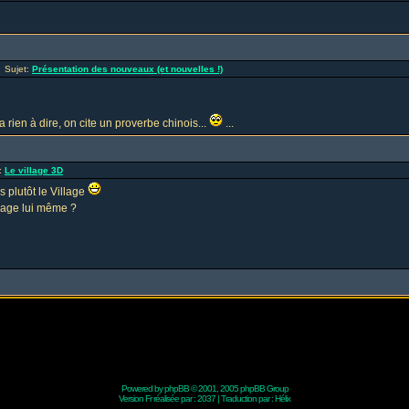
 Sujet:
Présentation des nouveaux (et nouvelles !)
rien à dire, on cite un proverbe chinois...
...
:
Le village 3D
 plutôt le Village
llage lui même ?
Powered by
phpBB
© 2001, 2005 phpBB Group
Version Fr réalisée par :
2037
| Traduction par :
Hélix