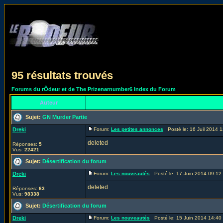
95 résultats trouvés
Forums du rÔdeur et de The Prizenarnumber6 Index du Forum
Auteur
Sujet:
GN Murder Partie
Dreki
Forum:
Les petites annonces
Posté le: 16 Juil 2014 
deleted
Réponses:
5
Vus:
22421
Sujet:
Désertification du forum
Dreki
Forum:
Les nouveautés
Posté le: 17 Juin 2014 09:12
deleted
Réponses:
63
Vus:
98338
Sujet:
Désertification du forum
Dreki
Forum:
Les nouveautés
Posté le: 15 Juin 2014 14:40