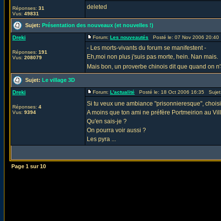
deleted
Réponses:
31
Vus:
49831
Sujet:
Présentation des nouveaux (et nouvelles !)
Dreki
Forum:
Les nouveautés
Posté le: 07 Nov 2006 20:40
- Les morts-vivants du forum se manifestent -
Réponses:
191
Eh,moi non plus j'suis pas morte, hein. Nan mais.
Vus:
208079
Mais bon, un proverbe chinois dit que quand on n'a 
Sujet:
Le village 3D
Dreki
Forum:
L'actualité
Posté le: 18 Oct 2006 16:35 Sujet
Si tu veux une ambiance "prisonnieresque", choisis
Réponses:
4
A moins que ton ami ne préfère Portmeirion au Vi
Vus:
9394
Qu'en sais-je ?
On pourra voir aussi ?
Les pyra ...
Page
1
sur
10