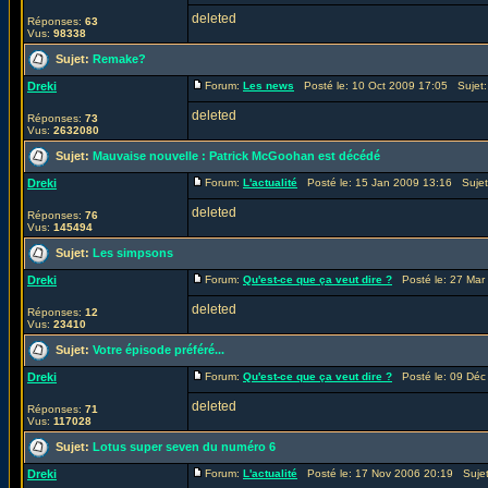
deleted
Réponses:
63
Vus:
98338
Sujet:
Remake?
Dreki
Forum:
Les news
Posté le: 10 Oct 2009 17:05 Sujet
deleted
Réponses:
73
Vus:
2632080
Sujet:
Mauvaise nouvelle : Patrick McGoohan est décédé
Dreki
Forum:
L'actualité
Posté le: 15 Jan 2009 13:16 Suje
deleted
Réponses:
76
Vus:
145494
Sujet:
Les simpsons
Dreki
Forum:
Qu'est-ce que ça veut dire ?
Posté le: 27 Mar
deleted
Réponses:
12
Vus:
23410
Sujet:
Votre épisode préféré...
Dreki
Forum:
Qu'est-ce que ça veut dire ?
Posté le: 09 Déc
deleted
Réponses:
71
Vus:
117028
Sujet:
Lotus super seven du numéro 6
Dreki
Forum:
L'actualité
Posté le: 17 Nov 2006 20:19 Suje