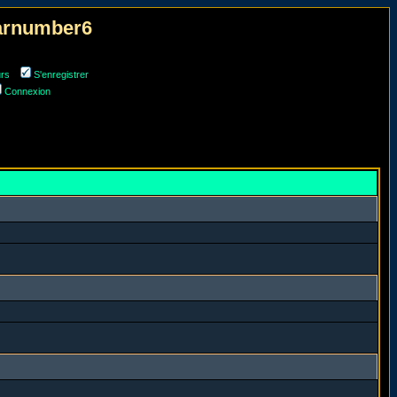
narnumber6
urs
S'enregistrer
Connexion