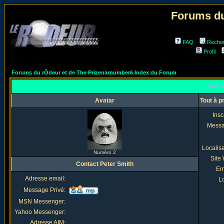
Forums du
FAQ
Reche
Profil
Forums du rÔdeur et de The Prizenarnumber6 Index du Forum
Voir l
Avatar
Tout à p
Insc
Mess
Localis
Numéro 2
Site
Contact Peter Smith
Em
Adresse email:
Lo
Message Privé:
MSN Messenger:
Yahoo Messenger:
Adresse AIM: