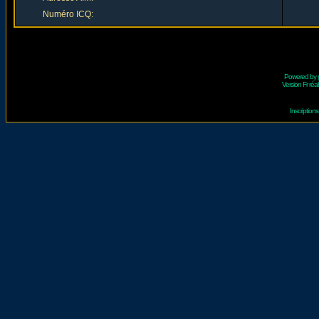
Numéro ICQ:
Powered by
Version Fr réal
Inscriptio