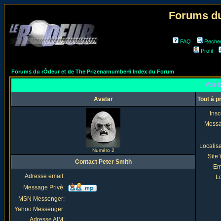
Forums du
FAQ
Reche
Profil
Forums du rÔdeur et de The Prizenarnumber6 Index du Forum
Voir l
Avatar
Tout à p
Insc
Mess
Localis
Numéro 2
Site
Contact Peter Smith
Em
Adresse email:
Lo
Message Privé:
MSN Messenger:
Yahoo Messenger:
Adresse AIM: