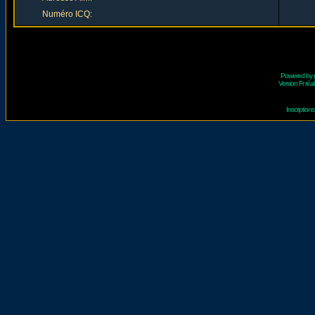
Numéro ICQ:
Powered by
Version Fr réal
Inscriptio