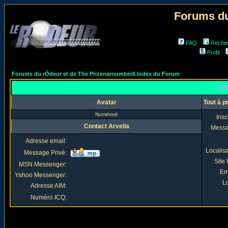
Forums du
FAQ
Reche
Profil
Forums du rÔdeur et de The Prizenarnumber6 Index du Forum
Voi
Avatar
Tout à p
Numéroté
Insc
Contact Arvella
Mess
Adresse email:
Localis
Message Privé:
Site
MSN Messenger:
Em
Yahoo Messenger:
Lo
Adresse AIM:
Numéro ICQ: