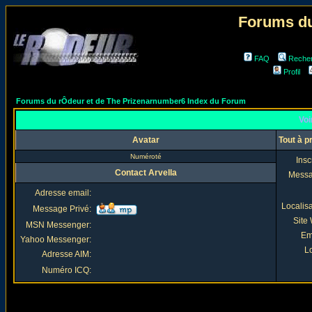
Forums du
FAQ
Reche
Profil
Forums du rÔdeur et de The Prizenarnumber6 Index du Forum
Voi
Avatar
Tout à p
Numéroté
Insc
Contact Arvella
Mess
Adresse email:
Localis
Message Privé:
Site
MSN Messenger:
Em
Yahoo Messenger:
Lo
Adresse AIM:
Numéro ICQ: