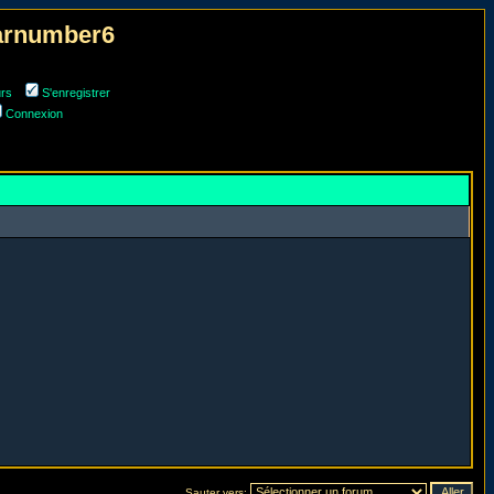
narnumber6
urs
S'enregistrer
Connexion
Sauter vers: