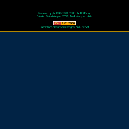
Powered by
phpBB
© 2001, 2005 phpBB Group
Version Fr réalisée par :
2037
| Traduction par :
Hélix
Inscriptions bloqués / messages: 74327 / 279