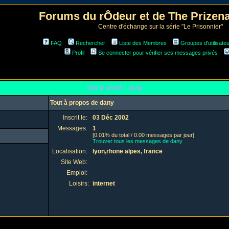
Forums du rÔdeur et de The Prize
Centre d'échange sur la série "Le Prisonnier"
FAQ
Rechercher
Liste des Membres
Groupes d'utilisate
Profil
Se connecter pour vérifier ses messages privés
Voir le profil :: dany
Tout à propos de dany
Inscrit le:
03 Déc 2002
Messages:
1
[0.01% du total / 0.00 messages par jour]
Trouver tous les messages de dany
Localisation:
lyon,rhone alpes, france
Site Web:
Emploi:
Loisirs:
internet