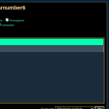
narnumber6
urs
S'enregistrer
Connexion
Sauter vers: