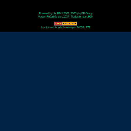
Powered by
phpBB
© 2001, 2005 phpBB Group
Version Fr réalisée par :
2037
| Traduction par :
Hélix
Inscriptions bloqués / messages: 74639 / 279