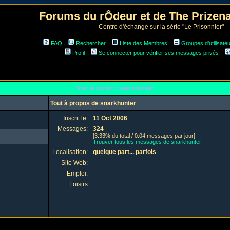
Forums du rÔdeur et de The Prize
Centre d'échange sur la série "Le Prisonnier"
FAQ
Rechercher
Liste des Membres
Groupes d'utilisate
Profil
Se connecter pour vérifier ses messages privés
Voir le profil :: snarkhunter
Tout à propos de snarkhunter
Inscrit le:
11 Oct 2006
Messages:
324
[3.33% du total / 0.04 messages par jour]
Trouver tous les messages de snarkhunter
Localisation:
quelque part... parfois
Site Web:
Emploi:
Loisirs: