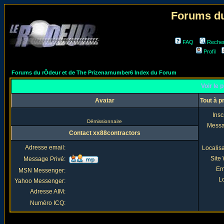
Forums du
FAQ
Reche
Profil
Forums du rÔdeur et de The Prizenarnumber6 Index du Forum
Voir le 
Avatar
Tout à p
Insc
Démissionnaire
Mess
Contact xx88contractors
Adresse email:
Localis
Site
Message Privé:
Em
MSN Messenger:
Lo
Yahoo Messenger:
Adresse AIM:
Numéro ICQ: