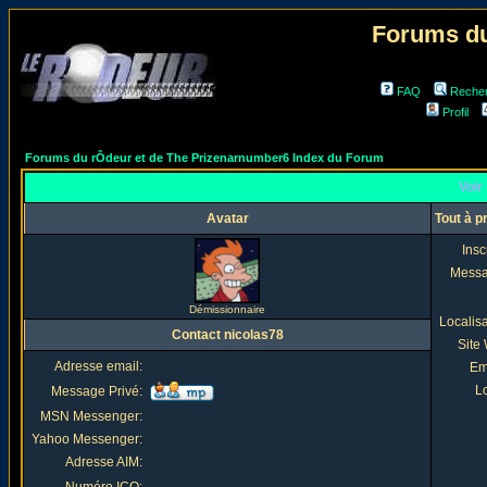
Forums du
FAQ
Reche
Profil
Forums du rÔdeur et de The Prizenarnumber6 Index du Forum
Voir 
Avatar
Tout à p
Insc
Mess
Démissionnaire
Localis
Contact nicolas78
Site
Adresse email:
Em
Lo
Message Privé:
MSN Messenger:
Yahoo Messenger:
Adresse AIM: