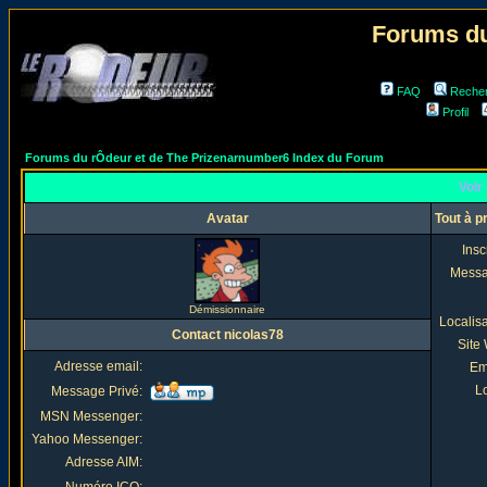
Forums du
FAQ
Reche
Profil
Forums du rÔdeur et de The Prizenarnumber6 Index du Forum
Voir 
Avatar
Tout à p
Insc
Mess
Démissionnaire
Localis
Contact nicolas78
Site
Adresse email:
Em
Lo
Message Privé:
MSN Messenger:
Yahoo Messenger:
Adresse AIM: