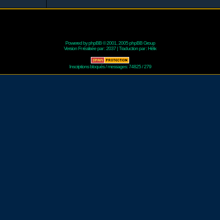
Powered by
phpBB
© 2001, 2005 phpBB Group
Version Fr réalisée par :
2037
| Traduction par :
Hélix
Inscriptions bloqués / messages: 74825 / 279