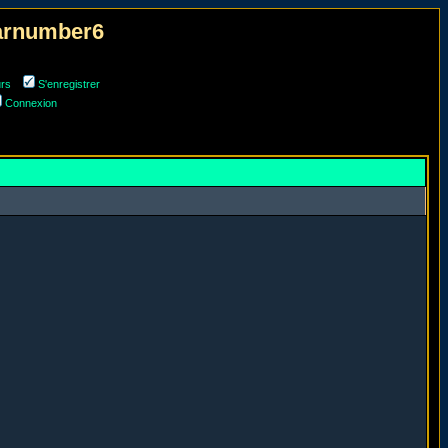
narnumber6
urs
S'enregistrer
Connexion