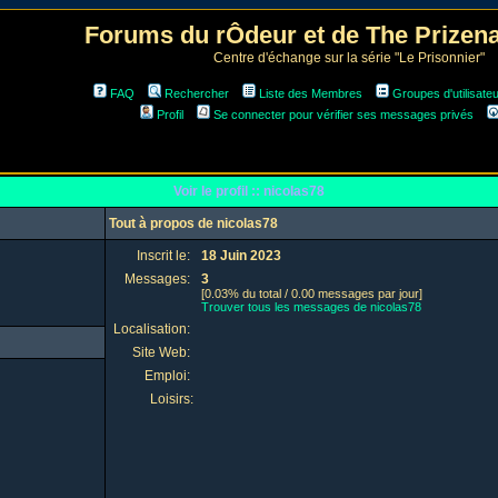
Forums du rÔdeur et de The Prize
Centre d'échange sur la série "Le Prisonnier"
FAQ
Rechercher
Liste des Membres
Groupes d'utilisate
Profil
Se connecter pour vérifier ses messages privés
Voir le profil :: nicolas78
Tout à propos de nicolas78
Inscrit le:
18 Juin 2023
Messages:
3
[0.03% du total / 0.00 messages par jour]
Trouver tous les messages de nicolas78
Localisation:
Site Web:
Emploi:
Loisirs: