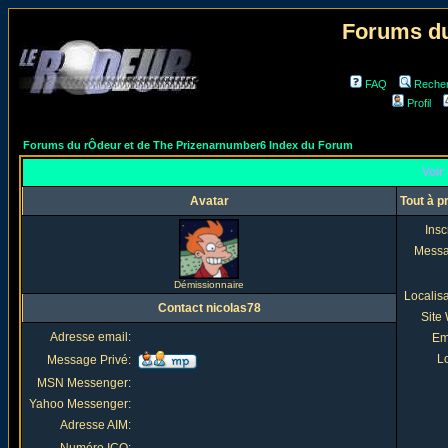
Forums du
FAQ
Reche
Profil
Forums du rÔdeur et de The Prizenarnumber6 Index du Forum
Voir 
Avatar
Tout à p
Insc
Mess
Démissionnaire
Localis
Contact nicolas78
Site
Adresse email:
Em
Lo
Message Privé:
MSN Messenger:
Yahoo Messenger:
Adresse AIM: