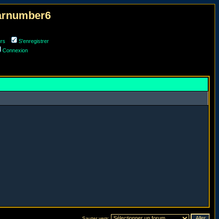
narnumber6
urs
S'enregistrer
Connexion
Sauter vers: