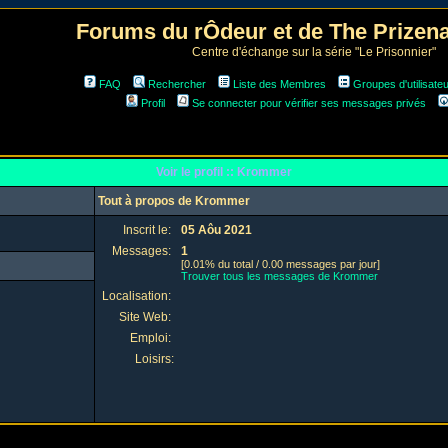
Forums du rÔdeur et de The Prize
Centre d'échange sur la série "Le Prisonnier"
FAQ
Rechercher
Liste des Membres
Groupes d'utilisate
Profil
Se connecter pour vérifier ses messages privés
Voir le profil :: Krommer
Tout à propos de Krommer
Inscrit le:
05 Aôu 2021
Messages:
1
[0.01% du total / 0.00 messages par jour]
Trouver tous les messages de Krommer
Localisation:
Site Web:
Emploi:
Loisirs: