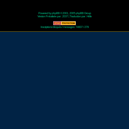
Powered by
phpBB
© 2001, 2005 phpBB Group
Version Fr réalisée par :
2037
| Traduction par :
Hélix
Inscriptions bloqués / messages: 74607 / 279