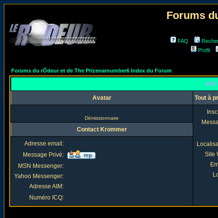
Forums du
FAQ
Reche
Profil
Forums du rÔdeur et de The Prizenarnumber6 Index du Forum
Voir
Avatar
Tout à 
Insc
Démissionnaire
Mess
Contact Krommer
Adresse email:
Localis
Site
Message Privé:
Em
MSN Messenger:
Lo
Yahoo Messenger:
Adresse AIM:
Numéro ICQ: