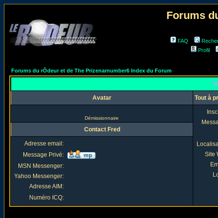
Forums du
FAQ
Reche
Profil
Forums du rÔdeur et de The Prizenarnumber6 Index du Forum
Vo
Avatar
Tout à p
Insc
Démissionnaire
Mess
Contact Fred
Adresse email:
Localis
Site
Message Privé:
Em
MSN Messenger:
Lo
Yahoo Messenger:
Adresse AIM:
Numéro ICQ: