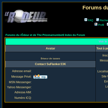
Forums du
FAQ
Reche
Profil
Forums du rÔdeur et de The Prizenarnumber6 Index du Forum
Voir le
Avatar
Tout à 
Insc
Briseur de tasses
Mess
Contact SuFlanker33K
Adresse email:
Localis
Site
Message Privé:
Em
MSN Messenger:
Lo
Yahoo Messenger:
Adresse AIM:
Numéro ICQ: