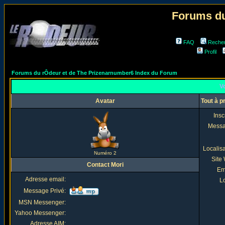
Forums du
FAQ
Reche
Profil
Forums du rÔdeur et de The Prizenarnumber6 Index du Forum
Vo
Avatar
Tout à p
Insc
Mess
Localis
Numéro 2
Site
Contact Mori
Em
Adresse email:
Lo
Message Privé:
MSN Messenger:
Yahoo Messenger:
Adresse AIM: