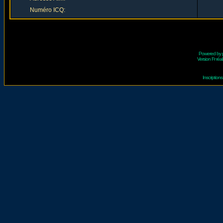
Numéro ICQ:
Powered by
Version Fr réal
Inscriptio