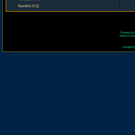
Numéro ICQ:
Powered by
Version Fr réal
Inscriptio