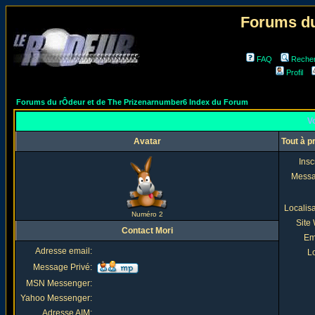
Forums du
FAQ
Reche
Profil
Forums du rÔdeur et de The Prizenarnumber6 Index du Forum
Vo
Avatar
Tout à p
Insc
Mess
Localis
Numéro 2
Site
Contact Mori
Em
Adresse email:
Lo
Message Privé:
MSN Messenger:
Yahoo Messenger:
Adresse AIM: