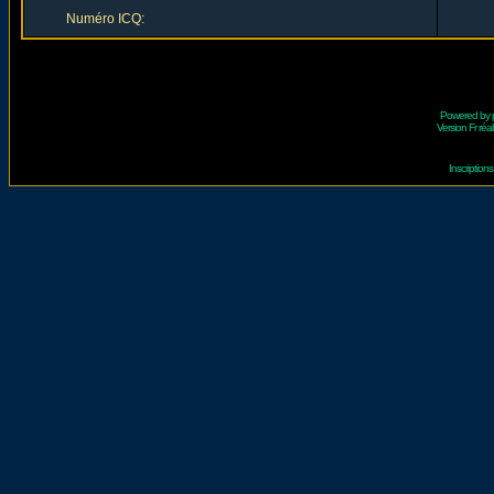
Numéro ICQ:
Powered by
Version Fr réal
Inscriptio