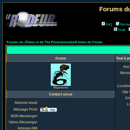
Forums du
FAQ
Reche
Profil
Forums du rÔdeur et de The Prizenarnumber6 Index du Forum
Voi
Avatar
Tout à p
Insc
Mess
Localis
Majordome
Site
Contact oscar
Em
Adresse email:
Lo
Message Privé:
MSN Messenger:
Yahoo Messenger:
Adresse AIM: