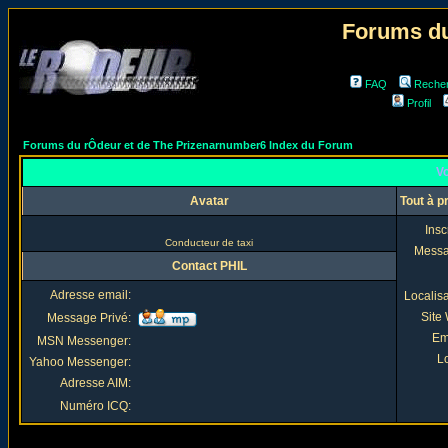
Forums du
FAQ
Reche
Profil
Forums du rÔdeur et de The Prizenarnumber6 Index du Forum
Vo
Avatar
Tout à p
Insc
Conducteur de taxi
Mess
Contact PHIL
Adresse email:
Localis
Site
Message Privé:
Em
MSN Messenger:
Lo
Yahoo Messenger:
Adresse AIM:
Numéro ICQ: