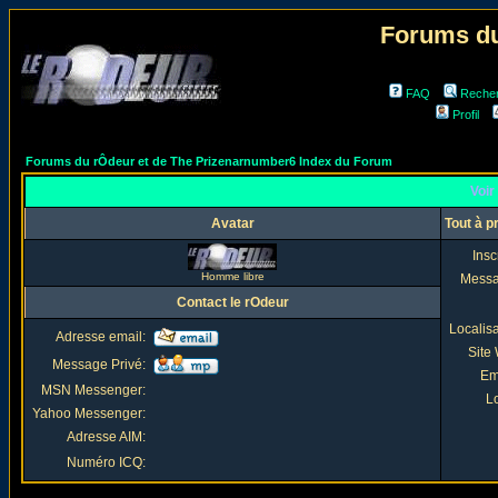
Forums du
FAQ
Reche
Profil
Forums du rÔdeur et de The Prizenarnumber6 Index du Forum
Voir 
Avatar
Tout à p
Insc
Homme libre
Mess
Contact le rOdeur
Localis
Adresse email:
Site
Message Privé:
Em
MSN Messenger:
Lo
Yahoo Messenger:
Adresse AIM:
Numéro ICQ: