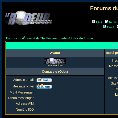
Forums du
FAQ
Reche
Profil
Forums du rÔdeur et de The Prizenarnumber6 Index du Forum
Voir 
Avatar
Tout à p
Insc
Homme libre
Mess
Contact le rOdeur
Localis
Adresse email:
Site
Message Privé:
Em
MSN Messenger:
Lo
Yahoo Messenger:
Adresse AIM:
Numéro ICQ: