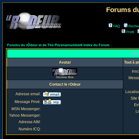
Forums du
FAQ
Reche
Profil
Forums du rÔdeur et de The Prizenarnumber6 Index du Forum
Voir 
Avatar
Tout à p
Insc
Homme libre
Mess
Contact le rOdeur
Localis
Adresse email:
Site
Message Privé:
Em
MSN Messenger:
Lo
Yahoo Messenger:
Adresse AIM:
Numéro ICQ: