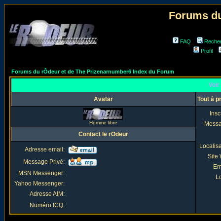
Forums du
FAQ
Reche
Profil
Forums du rÔdeur et de The Prizenarnumber6 Index du Forum
Voir 
Avatar
Tout à p
Insc
Homme libre
Mess
Contact le rOdeur
Localis
Adresse email:
Site
Message Privé:
Em
MSN Messenger:
Lo
Yahoo Messenger:
Adresse AIM:
Numéro ICQ: